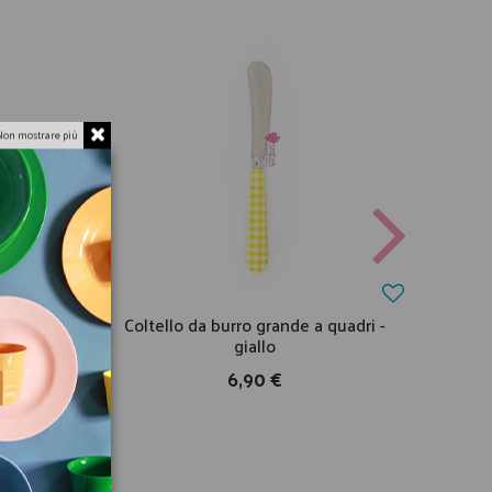
Non mostrare più
adretti
Coltello da burro grande a quadri -
Colt
giallo
6,90 €