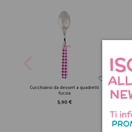
Cucchiaino da dessert a quadretti
Cucchi
fucsia
5,90 €