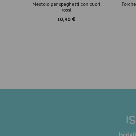
Mestolo per spaghetti con cuori
Forchet
rossi
10,90 €
I
Iscriv