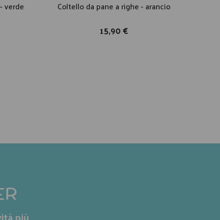
 - verde
Coltello da pane a righe - arancio
Colt
15,90 €
ER
ità più