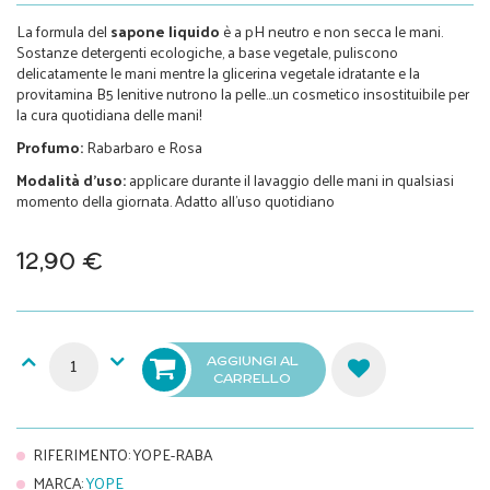
La formula del
sapone liquido
è a pH neutro e non secca le mani.
Sostanze detergenti ecologiche, a base vegetale, puliscono
delicatamente le mani mentre la glicerina vegetale idratante e la
provitamina B5 lenitive nutrono la pelle…un cosmetico insostituibile per
la cura quotidiana delle mani!
Profumo:
Rabarbaro e Rosa
Modalità d’uso:
applicare durante il lavaggio delle mani in qualsiasi
momento della giornata. Adatto all’uso quotidiano
12,90 €
AGGIUNGI AL
CARRELLO
RIFERIMENTO
:
YOPE-RABA
MARCA
:
YOPE