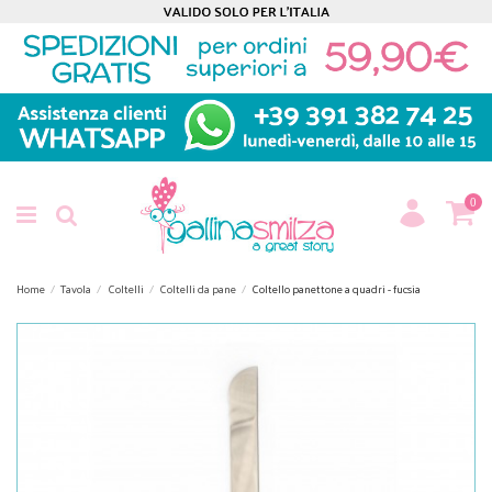
0
Home
Tavola
Coltelli
Coltelli da pane
Coltello panettone a quadri - fucsia