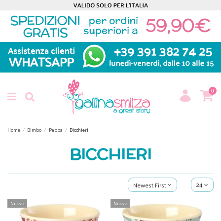
0
Home
Bimbo
Pappa
Bicchieri
BICCHIERI
24
Newest First
Nuovo
Nuovo