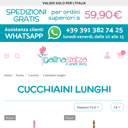
0
Home
Tavola
Cucchiai
Cucchiaini lunghi
CUCCHIAINI LUNGHI
24
Newest First
Nuovo
Nuovo