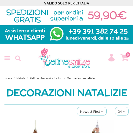
0
Home
Natale
Palline, decorazioni e luci
Decorazioni natalizie
DECORAZIONI NATALIZIE
24
Newest First