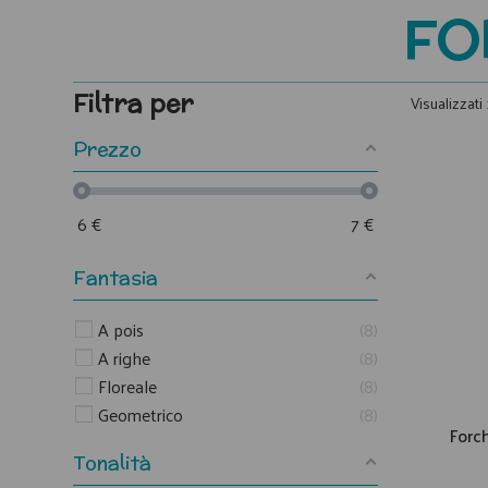
FO
Filtra per
Visualizzati 
Prezzo
6
€
7
€
Fantasia
A pois
8
A righe
8
Floreale
8
Geometrico
8
Forch
Tonalità