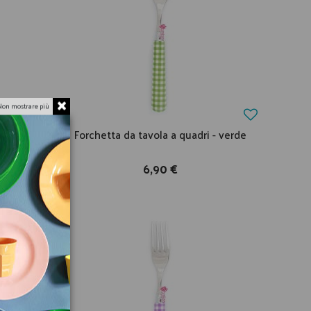
Non mostrare più
 - gialla
Forchetta da tavola a quadri - verde
6,90 €