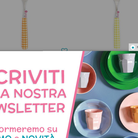
chetta da tavola a quadri -
Forchetta da tavola a quadri
arancio
6,90 €
6,90 €