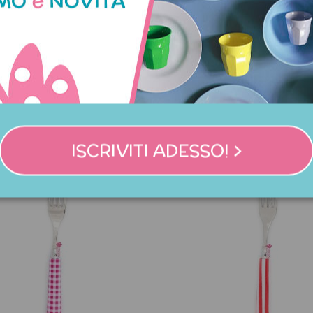
chetta da tavola a quadri -
Forchetta da tavola a qua
turchese
lavanda
6,90 €
6,90 €
ISCRIVITI ADESSO! >