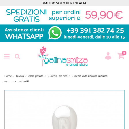
0
Home
Tavola
Altre posate
Cucchiai da riso
Cucchiaio da riso con manico
azzurro a quadretti