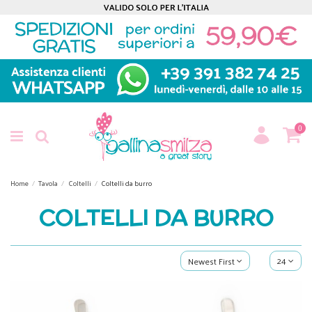
0
Home
Tavola
Coltelli
Coltelli da burro
COLTELLI DA BURRO
24
Newest First