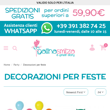
0
Home
Party
Decorazioni per feste
DECORAZIONI PER FESTE
24
Newest First