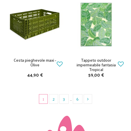
Cesta pieghevole maxi -
Tappeto outdoor
Olive
impermeabile fantasia
Tropical
44,90 €
59,00 €
1
2
3
…
6