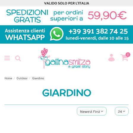
0
Home
Outdoor
Giardino
GIARDINO
24
Newest First