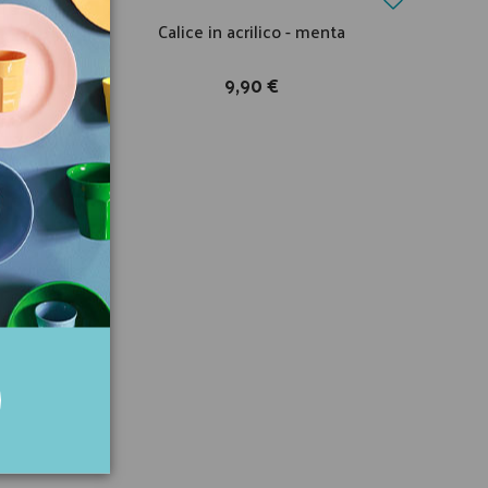
acrilico
Calice in acrilico - menta
9,90 €
sa