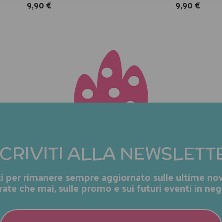
9,90 €
9,90 €
SCRIVITI ALLA NEWSLETT
iti per rimanere sempre aggiornato sulle ultime nov
rate che mai, sulle promo e sui futuri eventi in neg