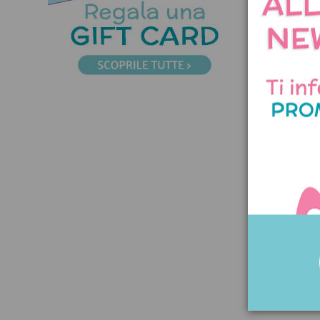
Bicch
Cal