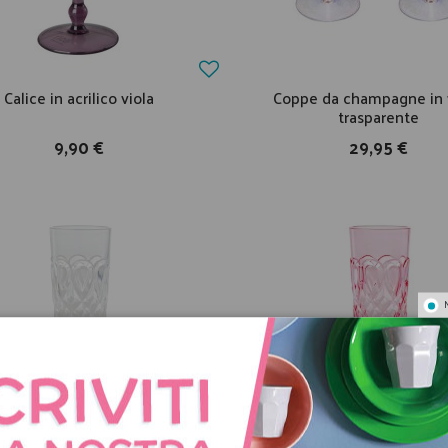
Calice in acrilico viola
Coppe da champagne in 
trasparente
9,90 €
29,95 €