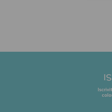
I
Iscriv
colo