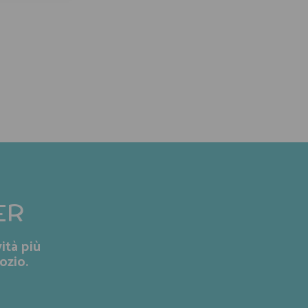
ER
ità più
ozio.