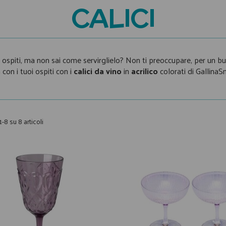
CALICI
ospiti, ma non sai come servirglielo? Non ti preoccupare, per un buon
 con i tuoi ospiti con i
calici da vino
in
acrilico
colorati di GallinaS
1-8 su 8 articoli