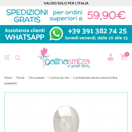
0
Home
Tavola
Altre posate
Cucchiai da riso
Cucchiaio da riso con manico lilla a
quadretti