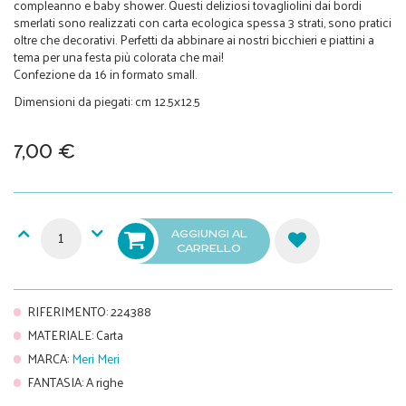
compleanno e baby shower. Questi deliziosi tovagliolini dai bordi
smerlati sono realizzati con carta ecologica spessa 3 strati, sono pratici
oltre che decorativi. Perfetti da abbinare ai nostri bicchieri e piattini a
tema per una festa più colorata che mai!
Confezione da 16 in formato small.
Dimensioni da piegati: cm 12.5x12.5
7,00 €
AGGIUNGI AL
CARRELLO
RIFERIMENTO
:
224388
MATERIALE
:
Carta
MARCA
:
Meri Meri
FANTASIA
:
A righe