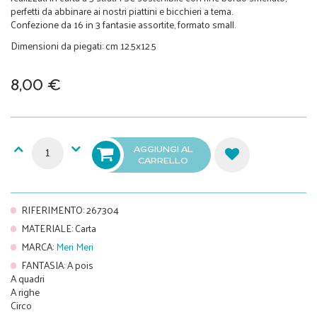
perfetti da abbinare ai nostri piattini e bicchieri a tema.
Confezione da 16 in 3 fantasie assortite, formato small.
Dimensioni da piegati: cm 12.5x12.5
8,00 €
AGGIUNGI AL
CARRELLO
RIFERIMENTO
:
267304
MATERIALE
:
Carta
MARCA
:
Meri Meri
FANTASIA
:
A pois
A quadri
A righe
Circo