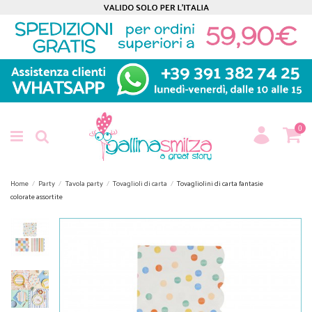
0
Home
Party
Tavola party
Tovaglioli di carta
Tovagliolini di carta fantasie
colorate assortite