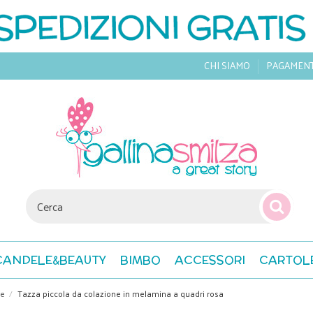
CHI SIAMO
PAGAMEN
CANDELE&BEAUTY
BIMBO
ACCESSORI
CARTOL
ne
Tazza piccola da colazione in melamina a quadri rosa