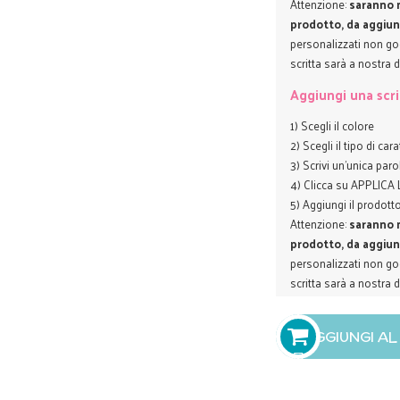
Attenzione:
saranno n
prodotto, da aggiun
personalizzati non god
scritta sarà a nostra 
Aggiungi una scri
1) Scegli il colore
2) Scegli il tipo di car
3) Scrivi un'unica paro
4) Clicca su APPLIC
5) Aggiungi il prodotto
Attenzione:
saranno n
prodotto, da aggiun
personalizzati non god
scritta sarà a nostra 
AGGIUNGI A
