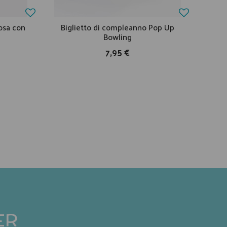
osa con
Biglietto di compleanno Pop Up
Bi
Bowling
7,95 €
ER