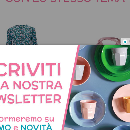
Non disponibile
o chemisier fantasia cuori
Borsa termica con stam
cuoricini
89,90 €
24,95 €