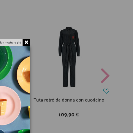
Non mostrare più
pa a
Tuta retrò da donna con cuoricino
109,90 €