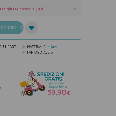
tta glitter costo: 2,50 €
L CARRELLO
CU-HEART
MATERIALE
:
Melamina
FANTASIA
:
Cuore
a