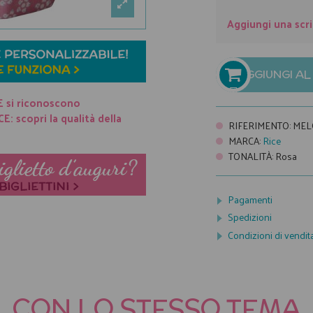
Aggiungi una scri
AGGIUNGI A

E si riconoscono
: scopri la qualità della
RIFERIMENTO
:
MEL
MARCA
:
Rice
TONALITÀ
:
Rosa
Pagamenti
Spedizioni
Condizioni di vendit
CON LO STESSO TEMA