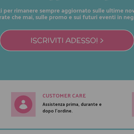
iti per rimanere sempre aggiornato sulle ultime nov
rate che mai, sulle promo e sui futuri eventi in neg
ISCRIVITI ADESSO! >
CUSTOMER CARE
Assistenza prima, durante e
dopo l'ordine.