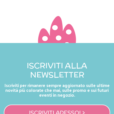
ISCRIVITI ALLA
NEWSLETTER
Iscriviti per rimanere sempre aggiornato sulle ultime
novità più colorate che mai, sulle promo e sui futuri
eventi in negozio.
ISCRIVITI ADESSO! >