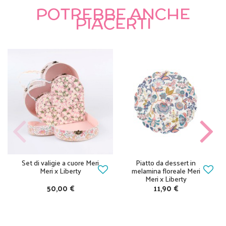
POTREBBE ANCHE
PIACERTI
Set di valigie a cuore Meri
Piatto da dessert in
Meri x Liberty
melamina floreale Meri
Meri x Liberty
50,00 €
11,90 €