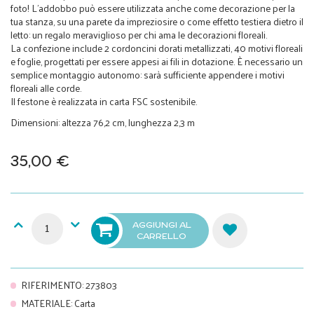
foto! L'addobbo può essere utilizzata anche come decorazione per la
tua stanza, su una parete da impreziosire o come effetto testiera dietro il
letto: un regalo meraviglioso per chi ama le decorazioni floreali.
La confezione include 2 cordoncini dorati metallizzati, 40 motivi floreali
e foglie, progettati per essere appesi ai fili in dotazione. È necessario un
semplice montaggio autonomo: sarà sufficiente appendere i motivi
floreali alle corde.
Il festone è realizzata in carta FSC sostenibile.
Dimensioni: altezza 76,2 cm, lunghezza 2,3 m
35,00 €
AGGIUNGI AL
CARRELLO
RIFERIMENTO
:
273803
MATERIALE
:
Carta