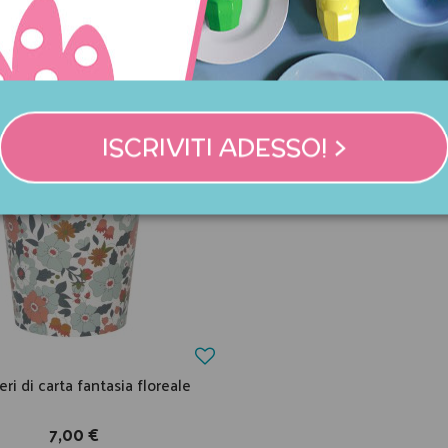
NNO ACQUISTATO QUES
COMPRATO ANCHE:
ISCRIVITI ADESSO! >
eri di carta fantasia floreale
7,00 €