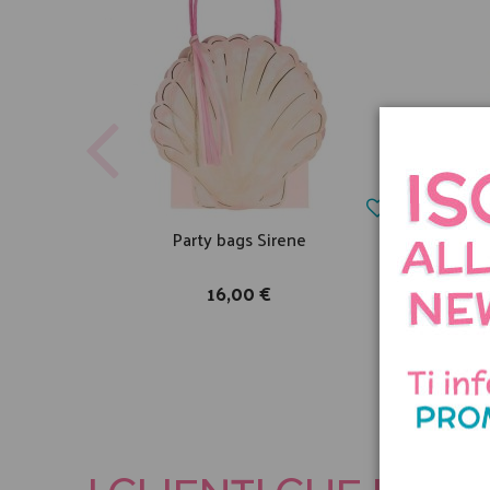
Party bags Sirene
Pign
16,00 €