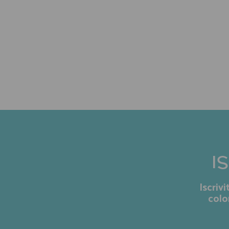
I
Iscriv
colo