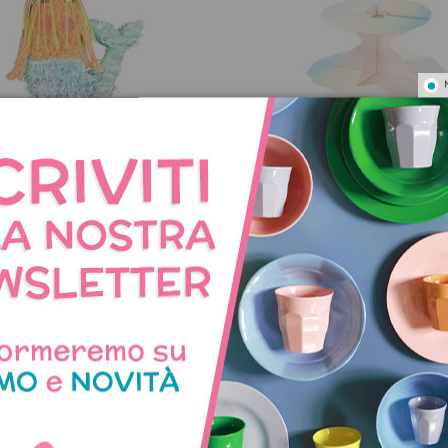
atta di compleanno Sirena
Alzatina per dolci fai da 
toppers
41,50 €
21,50 €