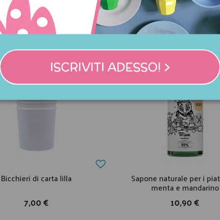
COMPRATO ANCHE:
ISCRIVITI ADESSO! >
Bicchieri di carta lilla
Sapone naturale per i piatt
menta e mandarino
7,00 €
10,90 €