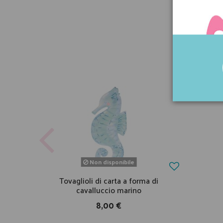
Non disponibile
Tovaglioli di carta a forma di
cavalluccio marino
8,00 €