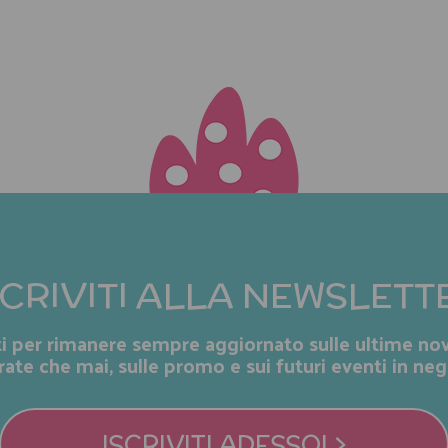
SCRIVITI ALLA NEWSLETT
iti per rimanere sempre aggiornato sulle ultime nov
rate che mai, sulle promo e sui futuri eventi in neg
ISCRIVITI ADESSO! >