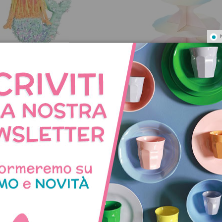
atta di compleanno Sirena
Alzatina per dolci fai da 
toppers
41,50 €
21,50 €
NNO ACQUISTATO QUES