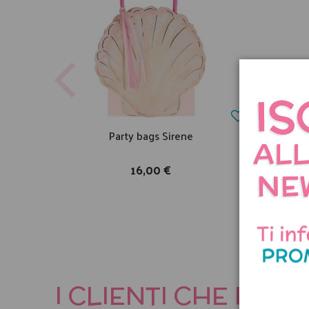
Party bags Sirene
Pign
16,00 €
I CLIENTI CHE HA