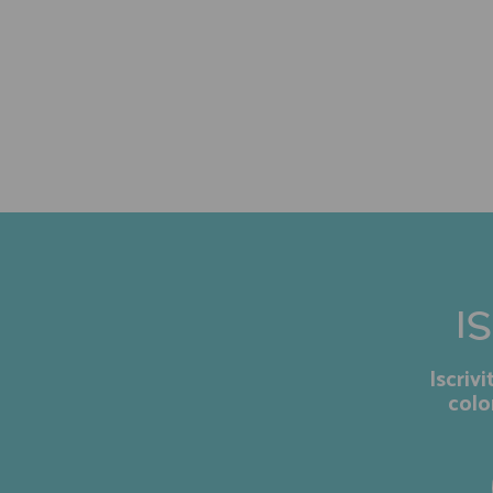
I
Iscriv
colo