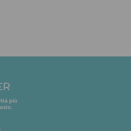
ER
ità più
ozio.