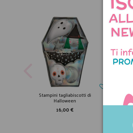
Stampini tagliabiscotti di
To
Halloween
16,00 €