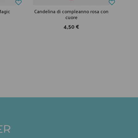
Magic
Candelina di compleanno rosa con
Fest
cuore
4,50 €
ER