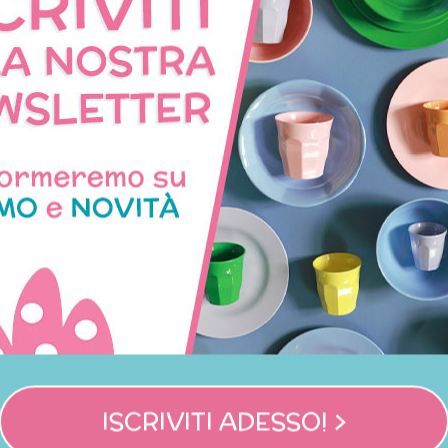
Non disponibile
vaglioli di carta arancio
Kit per cupcake Making 
7,50 €
18,00 €
ISCRIVITI ADESSO! >