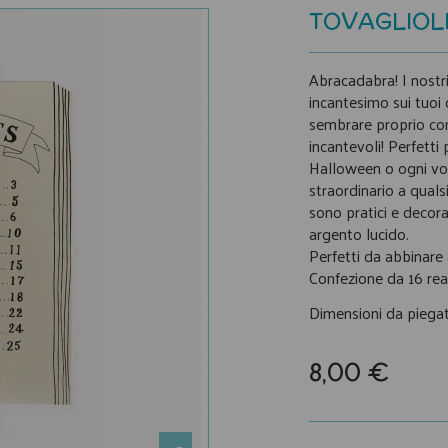
TOVAGLIOLI
Abracadabra! I nostr
incantesimo sui tuoi o
sembrare proprio come
incantevoli! Perfetti
Halloween o ogni vol
straordinario a qualsi
sono pratici e decora
argento lucido.
Perfetti da abbinare 
Confezione da 16 real
Dimensioni da piegati
8,00 €