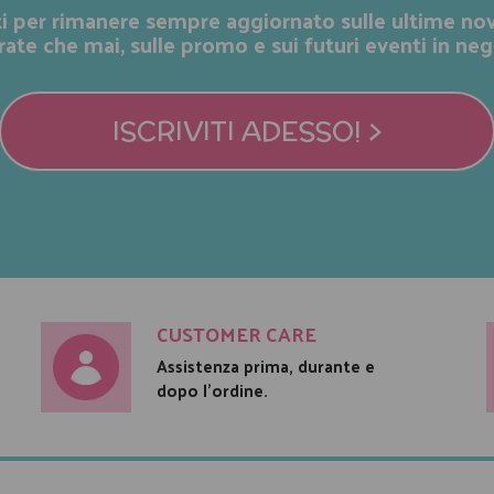
iti per rimanere sempre aggiornato sulle ultime nov
rate che mai, sulle promo e sui futuri eventi in neg
ISCRIVITI ADESSO! >
CUSTOMER CARE
Assistenza prima, durante e
dopo l'ordine.