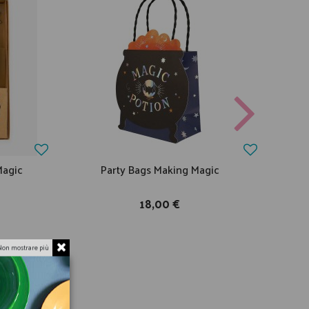
Magic
Party Bags Making Magic
Festo
18,00 €
Non mostrare più