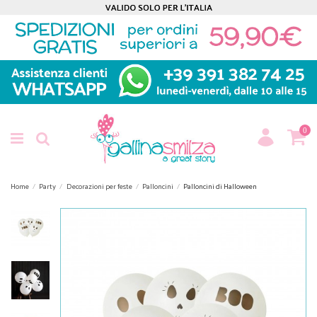
0
Home
Party
Decorazioni per feste
Palloncini
Palloncini di Halloween