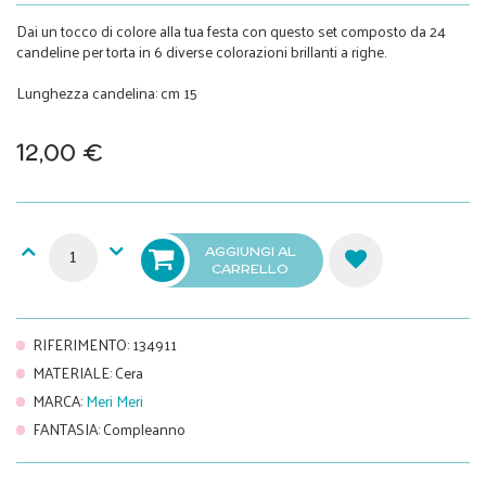
Dai un tocco di colore alla tua festa con questo set composto da 24
candeline per torta in 6 diverse colorazioni brillanti a righe.
Lunghezza candelina: cm 15
12,00 €
AGGIUNGI AL
CARRELLO
RIFERIMENTO
:
134911
MATERIALE
:
Cera
MARCA
:
Meri Meri
FANTASIA
:
Compleanno