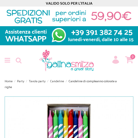
0
Home
Party
Tavola party
Candeline
Candeline di compleanno colorate a
righe