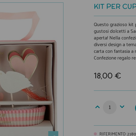
KIT PER CU
Questo grazioso kit 
gustosi dolcetti a S
aperta! Nella confez
diversi design a tema (
carta con fantasia a 
Confezione regalo re
18,00 €
RIFERIMENTO
:
2180