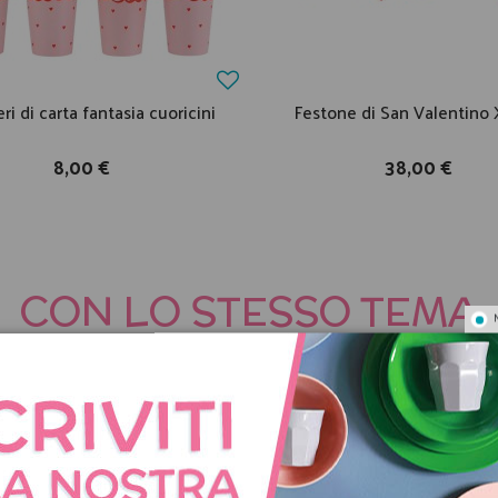
ri di carta fantasia cuoricini
Festone di San Valentin
8,00 €
38,00 €
CON LO STESSO TEMA