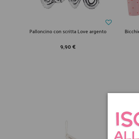
Palloncino con scritta Love argento
Bicchie
9,90 €