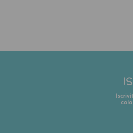
I
Iscriv
colo