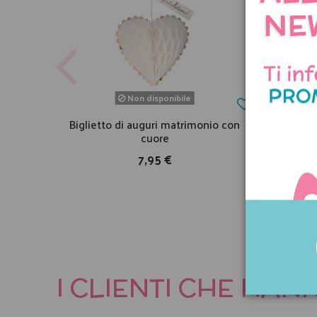
Non disponibile
Biglietto di auguri matrimonio con
Abit
cuore
7,95 €
I CLIENTI CHE HA