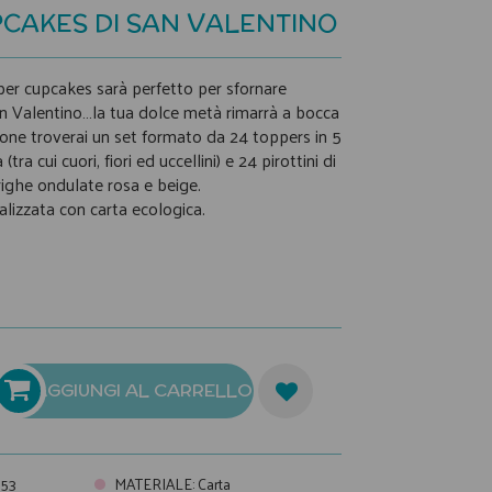
PCAKES DI SAN VALENTINO
per cupcakes sarà perfetto per sfornare
an Valentino…la tua dolce metà rimarrà a bocca
ione troverai un set formato da 24 toppers in 5
tra cui cuori, fiori ed uccellini) e 24 pirottini di
righe ondulate rosa e beige.
alizzata con carta ecologica.
AGGIUNGI AL CARRELLO
53
MATERIALE
:
Carta