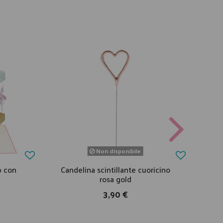
Non disponibile
p con
Candelina scintillante cuoricino
Cand
rosa gold
3,90 €