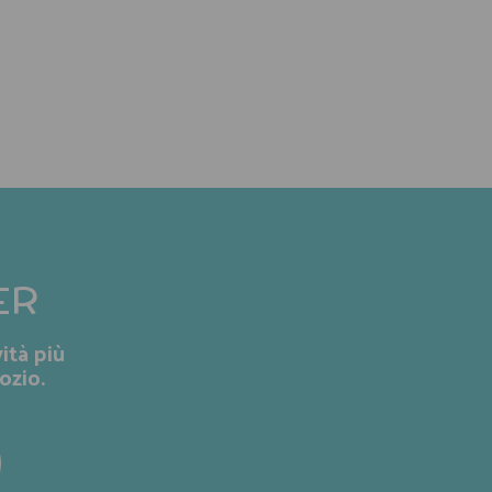
ER
ità più
ozio.