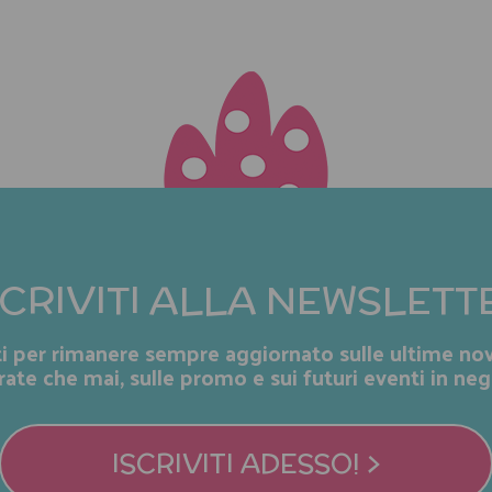
SCRIVITI ALLA NEWSLETT
iti per rimanere sempre aggiornato sulle ultime nov
rate che mai, sulle promo e sui futuri eventi in neg
ISCRIVITI ADESSO! >