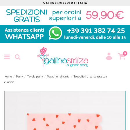
0
Home
Party
Tavola party
Tovaglioli di carta
Tovaglioli di carta rosa con
cuoricini