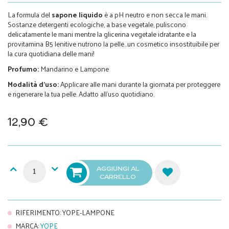
La formula del
sapone liquido
è a pH neutro e non secca le mani.
Sostanze detergenti ecologiche, a base vegetale, puliscono
delicatamente le mani mentre la glicerina vegetale idratante e la
provitamina B5 lenitive nutrono la pelle…un cosmetico insostituibile per
la cura quotidiana delle mani!
Profumo:
Mandarino e Lampone
Modalità d’uso:
Applicare alle mani durante la giornata per proteggere
e rigenerare la tua pelle. Adatto all'uso quotidiano.
12,90 €
AGGIUNGI AL
CARRELLO
RIFERIMENTO
:
YOPE-LAMPONE
MARCA
:
YOPE