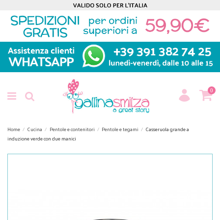
0
Home
Cucina
Pentole e contenitori
Pentole e tegami
Casseruola grande a
induzione verde con due manici