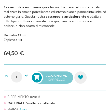
Casseruola a induzione
grande con due manici e bordo cromato
realizzata in smalto porcellanato ed interno bianco panna tinta unita ed
esterno giallo. Questa nostra
casseruola antiaderente
è adatta a
tutti i tipi di cottura: cucina elettrica, gas, ceramica, induzione o
barbecue. Non adatto al microonde.
Diametro 22 cm
Capienza 3 lt
64,50 €
AGGIUNGI AL
CARRELLO
RIFERIMENTO
:
0281-6
MATERIALE
:
Smalto porcellanato
MARCA
:
Riess