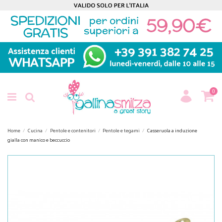
0
Home
Cucina
Pentole e contenitori
Pentole e tegami
Casseruola a induzione
gialla con manico e beccuccio