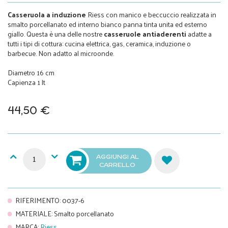
Casseruola a induzione
Riess con manico e beccuccio realizzata in
smalto porcellanato ed interno bianco panna tinta unita ed esterno
giallo. Questa è una delle nostre
casseruole antiaderenti
adatte a
tutti i tipi di cottura: cucina elettrica, gas, ceramica, induzione o
barbecue. Non adatto al microonde.
Diametro 16 cm
Capienza 1 lt
44,50 €
AGGIUNGI AL
CARRELLO
RIFERIMENTO
:
0037-6
MATERIALE
:
Smalto porcellanato
MARCA
:
Riess