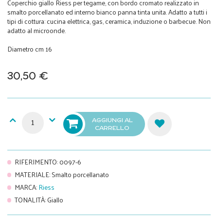
Coperchio giallo Riess per tegame, con bordo cromato realizzato in
smalto porcellanato ed interno bianco panna tinta unita. Adatto a tutti i
tipi di cottura: cucina elettrica, gas, ceramica, induzione o barbecue. Non
adatto al microonde.
Diametro cm 16
30,50 €
AGGIUNGI AL
CARRELLO
RIFERIMENTO
:
0097-6
MATERIALE
:
Smalto porcellanato
MARCA
:
Riess
TONALITÀ
:
Giallo