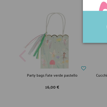
Party bags Fate verde pastello
Cucchi
16,00 €