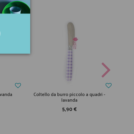
lavanda
Coltello da burro piccolo a quadri -
Cand
lavanda
5,90 €