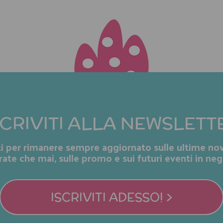
SCRIVITI ALLA NEWSLETT
iti per rimanere sempre aggiornato sulle ultime nov
rate che mai, sulle promo e sui futuri eventi in neg
ISCRIVITI ADESSO! >