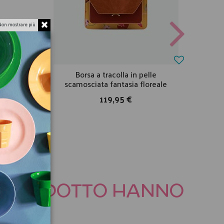
Non mostrare più
fiori -
Borsa a tracolla in pelle
B
scamosciata fantasia floreale
119,95 €
TO PRODOTTO HANNO