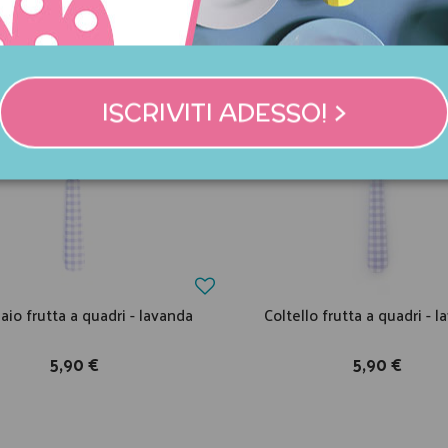
ISCRIVITI ADESSO! >
aio frutta a quadri - lavanda
Coltello frutta a quadri - 
5,90 €
5,90 €