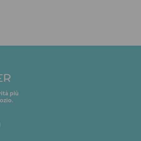
ER
ità più
ozio.