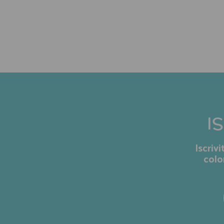
I
Iscriv
colo