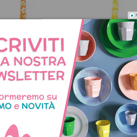
lo da burro piccolo a fiori -
Coltello da burro piccolo a 
arancione
giallo
5,90 €
5,90 €
NNO ACQUISTATO QUES
COMPRATO ANCHE: