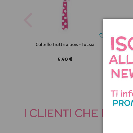
Coltello frutta a pois - fucsia
Coltel
5,90 €
I CLIENTI CHE HA