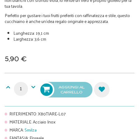
fiori bianchi con sfondo viola, lo rende un vero e proprio gioiello per la
tua tavola.
Perfetto per gustare i tuoi frutti preferiti con raffinatezza e stile, questo
cucchiaino è anche un'idea regalo originale e apprezzata.
Lunghezza: 19,1 cm
Larghezza: 3,6 cm
5,90 €
AGGIUNGI AL
CARRELLO
RIFERIMENTO
:
X80TIARE-L07
MATERIALE
:
Acciaio Inox
MARCA
:
Smilza
FANTASIA
:
Floreale