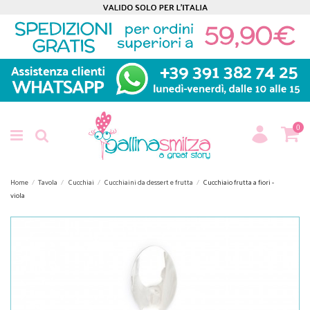
0
Home
Tavola
Cucchiai
Cucchiaini da dessert e frutta
Cucchiaio frutta a fiori -
viola