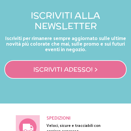
ISCRIVITI ALLA
NEWSLETTER
Iscriviti per rimanere sempre aggiornato sulle ultime
novità più colorate che mai, sulle promo e sui futuri
eventi in negozio.
ISCRIVITI ADESSO! >
SPEDIZIONI
Veloci, sicure e tracciabili con
corriere espresso.