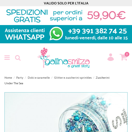
0
Home
Party
Dolci e caramelle
Glitter e zuccherini sprinkles
Zuccherini
Under The Sea