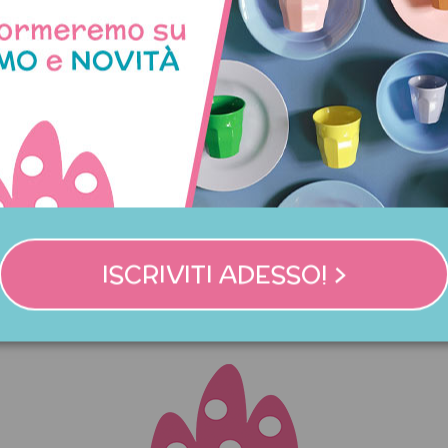
ina compleanno oro numero
Candelina di compleanno
9
numero 9
3,90 €
4,50 €
ISCRIVITI ADESSO! >