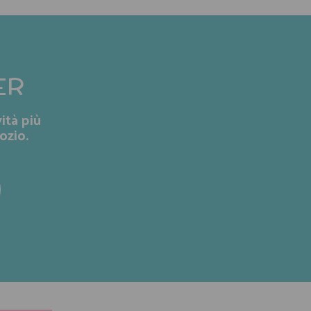
ER
ità più
ozio.