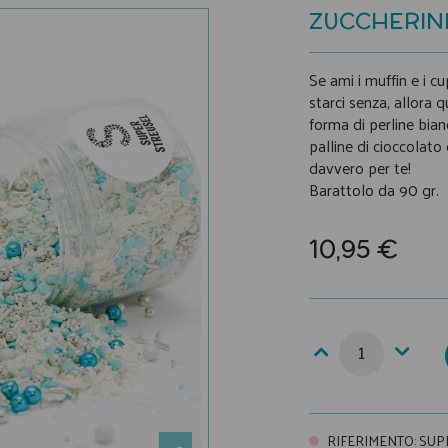
ZUCCHERIN
Se ami i muffin e i cu
starci senza, allora 
forma di perline bian
palline di cioccolato
davvero per te!
Barattolo da 90 gr.
10,95 €
RIFERIMENTO
:
SUP