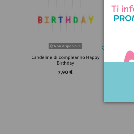
Non disponibile
Candeline di compleanno Happy
Candel
Birthday
7,90 €