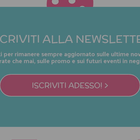
SCRIVITI ALLA NEWSLETT
iti per rimanere sempre aggiornato sulle ultime nov
rate che mai, sulle promo e sui futuri eventi in neg
ISCRIVITI ADESSO! >