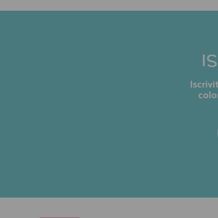
I
Iscriv
colo