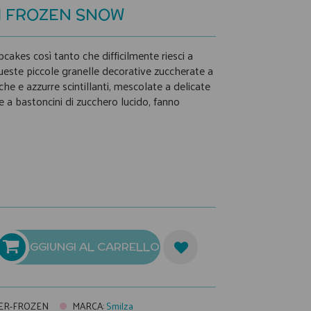
I FROZEN SNOW
pcakes così tanto che difficilmente riesci a
queste piccole granelle decorative zuccherate a
che e azzurre scintillanti, mescolate a delicate
 e a bastoncini di zucchero lucido, fanno
AGGIUNGI AL CARRELLO
ER-FROZEN
MARCA
:
Smilza