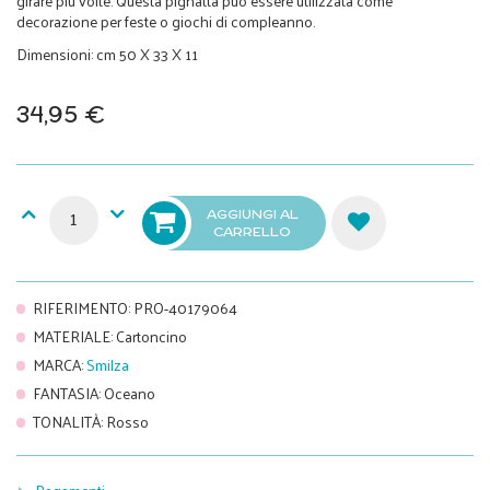
girare più volte. Questa pignatta può essere utilizzata come
decorazione per feste o giochi di compleanno.
Dimensioni: cm 50 X 33 X 11
34,95 €
AGGIUNGI AL
CARRELLO
RIFERIMENTO
:
PRO-40179064
MATERIALE
:
Cartoncino
MARCA
:
Smilza
FANTASIA
:
Oceano
TONALITÀ
:
Rosso