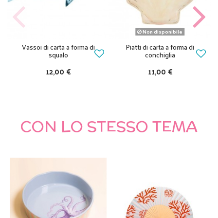
Non disponibile
Vassoi di carta a forma di
Piatti di carta a forma di
squalo
conchiglia
12,00 €
11,00 €
CON LO STESSO TEMA