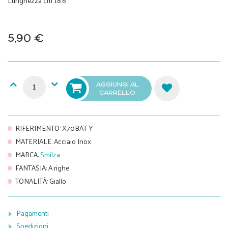
Lunghezza cm 18.6
5,90 €
AGGIUNGI AL
CARRELLO
RIFERIMENTO
:
X70BAT-Y
MATERIALE
:
Acciaio Inox
MARCA
:
Smilza
FANTASIA
:
A righe
TONALITÀ
:
Giallo
Pagamenti
Spedizioni