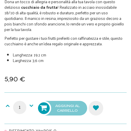
Dona un tocco di allegria e personalità alla tua tavola con questo
delizioso
cucchiaio da frutta
! Realizzato in acciaio inossidabile
18/10 di alta qualità, è robusto e duraturo, perfetto per un uso
quotidiano. Il manico in resina, impreziosito da un grazioso decoro a
pois bianchi con sfondo arancione, lo rende un vero e proprio gioiello
per la tua tavola.
Perfetto per gustare i tuoi frutti preferiti con raffinatezza e stile, questo
cucchiaino è anche un'idea regalo originale e apprezzata.
Lunghezza: 19,1 cm
Larghezza: 3,6 cm
5,90 €
AGGIUNGI AL
CARRELLO
RIFERIMENTO
:
X80POIS-O