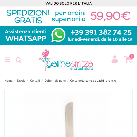
0
Home
Tavola
Coltelli
Coltelli da pane
Coltello da pane a quadri - arancio