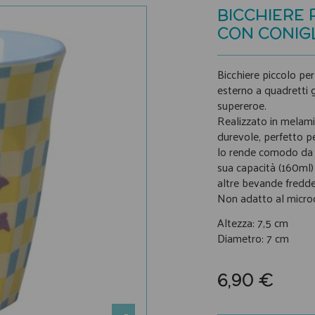
BICCHIERE 
CON CONIG
Bicchiere piccolo per
esterno a quadretti g
supereroe.
Realizzato in melami
durevole, perfetto p
lo rende comodo da i
sua capacità (160ml) 
altre bevande fredde
Non adatto al microon
Altezza: 7,5 cm
Diametro: 7 cm
6,90 €