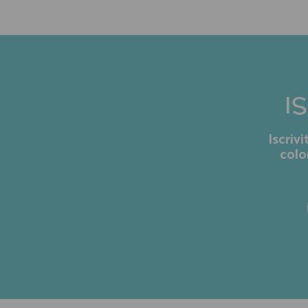
I
Iscriv
colo