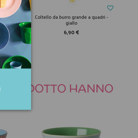
adretti
Coltello da burro grande a quadri -
Colt
giallo
6,90 €
TO PRODOTTO HANNO