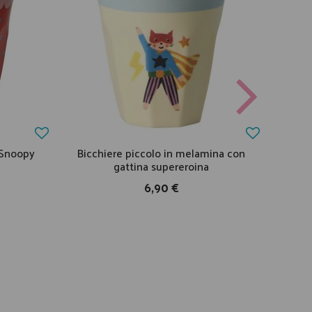
 Snoopy
Bicchiere piccolo in melamina con
Piat
gattina supereroina
6,90 €