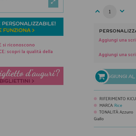
PERSONALIZZ
Aggiungi una scri
E si riconoscono
: scopri la qualità della
Aggiungi una scri
AGGIUNGI A

RIFERIMENTO
:
KIC
MARCA
:
Rice
TONALITÀ
:
Azzurro
Giallo