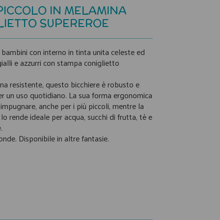
PICCOLO IN MELAMINA
LIETTO SUPEREROE
 bambini con interno in tinta unita celeste ed
ialli e azzurri con stampa coniglietto
na resistente, questo bicchiere è robusto e
er un uso quotidiano. La sua forma ergonomica
mpugnare, anche per i più piccoli, mentre la
lo rende ideale per acqua, succhi di frutta, tè e
.
de. Disponibile in altre fantasie.