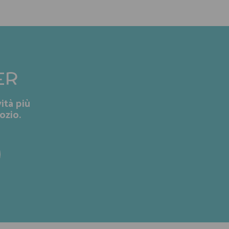
ER
ità più
ozio.