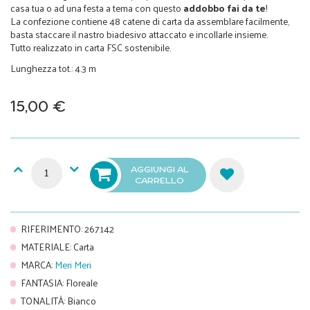
casa tua o ad una festa a tema con questo
addobbo fai da te
!
La confezione contiene 48 catene di carta da assemblare facilmente,
basta staccare il nastro biadesivo attaccato e incollarle insieme.
Tutto realizzato in carta FSC sostenibile.
Lunghezza tot.: 4.3 m
15,00 €
AGGIUNGI AL
CARRELLO
RIFERIMENTO
:
267142
MATERIALE
:
Carta
MARCA
:
Meri Meri
FANTASIA
:
Floreale
TONALITÀ
:
Bianco