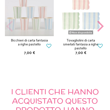
Non disponibile
Bicchieri di carta fantasia
Tovagliolini di carta
a righe pastello
smerlati fantasia a righe
pastello
7,00 €
7,00 €
I CLIENTI CHE HANNO
ACQUISTATO QUESTO
PRODOTTO HANNO