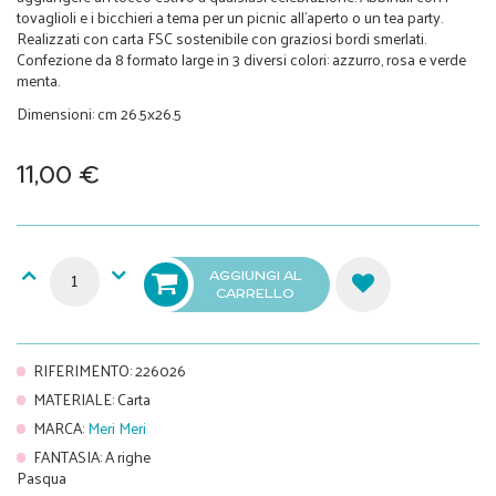
tovaglioli e i bicchieri a tema per un picnic all'aperto o un tea party.
Realizzati con carta FSC sostenibile con graziosi bordi smerlati.
Confezione da 8 formato large in 3 diversi colori: azzurro, rosa e verde
menta.
Dimensioni: cm 26.5x26.5
11,00 €
AGGIUNGI AL
CARRELLO
RIFERIMENTO
:
226026
MATERIALE
:
Carta
MARCA
:
Meri Meri
FANTASIA
:
A righe
Pasqua