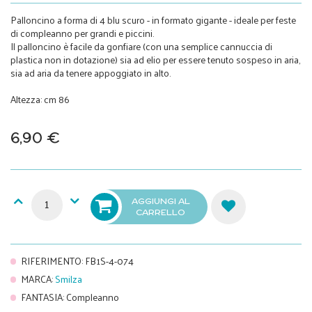
Palloncino a forma di 4 blu scuro - in formato gigante - ideale per feste
di compleanno per grandi e piccini.
Il palloncino è facile da gonfiare (con una semplice cannuccia di
plastica non in dotazione) sia ad elio per essere tenuto sospeso in aria,
sia ad aria da tenere appoggiato in alto.
Altezza: cm 86
6,90 €
AGGIUNGI AL
CARRELLO
RIFERIMENTO
:
FB1S-4-074
MARCA
:
Smilza
FANTASIA
:
Compleanno