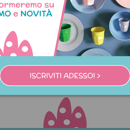
ignatta di compleanno
Timbro "Date Time Pla
Dinosauro T-Rex
41,50 €
6,00 €
ISCRIVITI ADESSO! >