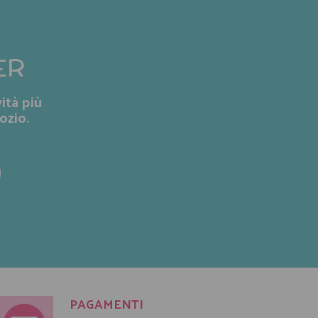
ER
ità più
ozio.
PAGAMENTI