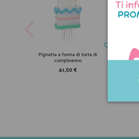
Pignatta a forma di torta di
P
compleanno
41,50 €