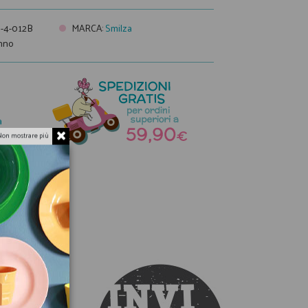
-4-012B
MARCA
:
Smilza
nno
a
Non mostrare più