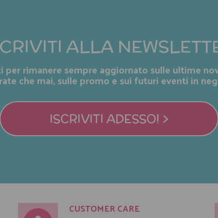
SCRIVITI ALLA NEWSLETT
iti per rimanere sempre aggiornato sulle ultime nov
rate che mai, sulle promo e sui futuri eventi in neg
ISCRIVITI ADESSO! >
CUSTOMER CARE