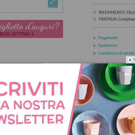
RIFERIMENTO
:
FB1S
FANTASIA
:
Complea
Pagamenti
Spedizioni
Condizioni di vendit
CON LO STESSO TEMA