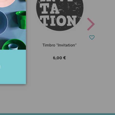
ce"
Timbro "Invitation"
6,00 €