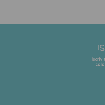
I
Iscriv
colo