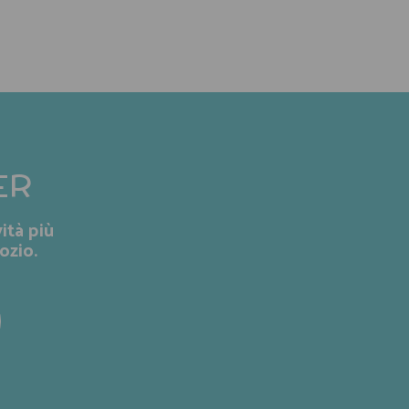
ER
ità più
ozio.