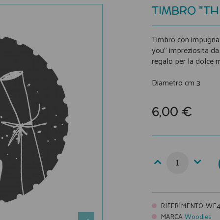
TIMBRO "TH
Timbro con impugnatur
you" impreziosita da
regalo per la dolce 
Diametro cm 3
6,00 €
RIFERIMENTO
:
WE4
MARCA
:
Woodies