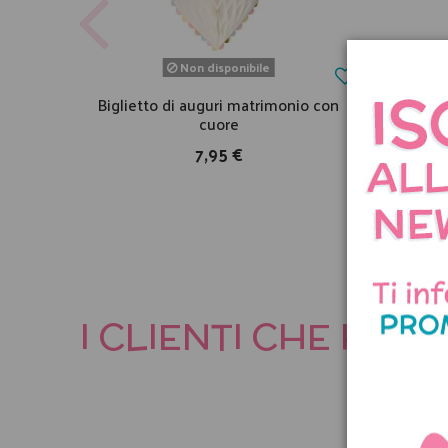
Non disponibile
Biglietto di auguri matrimonio con
Abit
cuore
7,95 €
I CLIENTI CHE HA