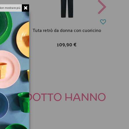
Non mostrare più
pa a
Tuta retrò da donna con cuoricino
109,90 €
TO PRODOTTO HANNO