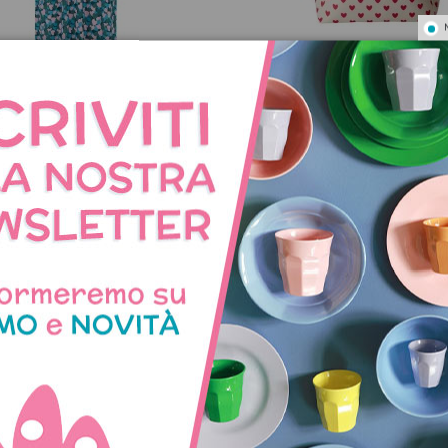
Non disponibile
o chemisier fantasia cuori
Borsa termica con stam
cuoricini
89,90 €
24,95 €
NNO ACQUISTATO QUES
COMPRATO ANCHE: