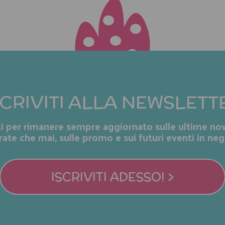
SCRIVITI ALLA NEWSLETT
iti per rimanere sempre aggiornato sulle ultime nov
rate che mai, sulle promo e sui futuri eventi in neg
ISCRIVITI ADESSO! >