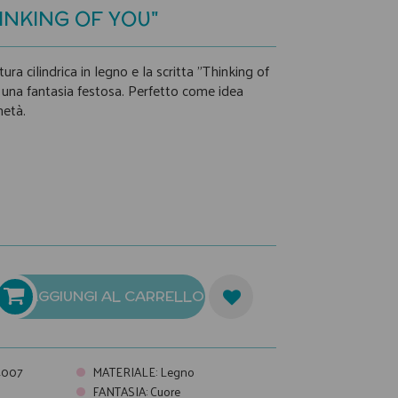
INKING OF YOU"
a cilindrica in legno e la scritta "Thinking of
 una fantasia festosa. Perfetto come idea
metà.
AGGIUNGI AL CARRELLO
007
MATERIALE
:
Legno
FANTASIA
:
Cuore