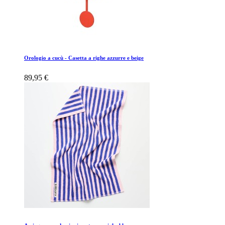
Orologio a cucù - Casetta a righe azzurre e beige
89,95 €