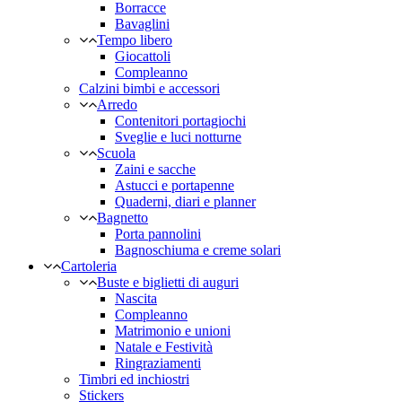
Borracce
Bavaglini
Tempo libero
Giocattoli
Compleanno
Calzini bimbi e accessori
Arredo
Contenitori portagiochi
Sveglie e luci notturne
Scuola
Zaini e sacche
Astucci e portapenne
Quaderni, diari e planner
Bagnetto
Porta pannolini
Bagnoschiuma e creme solari
Cartoleria
Buste e biglietti di auguri
Nascita
Compleanno
Matrimonio e unioni
Natale e Festività
Ringraziamenti
Timbri ed inchiostri
Stickers