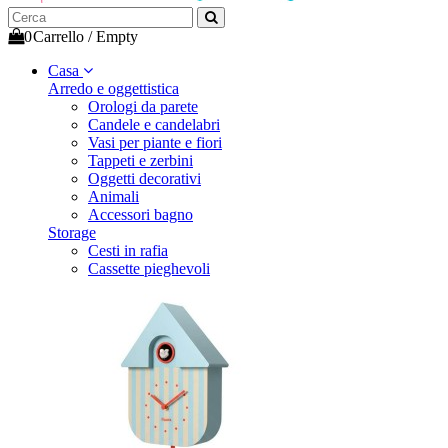
0
Carrello
/
Empty
Casa
Arredo e oggettistica
Orologi da parete
Candele e candelabri
Vasi per piante e fiori
Tappeti e zerbini
Oggetti decorativi
Animali
Accessori bagno
Storage
Cesti in rafia
Cassette pieghevoli