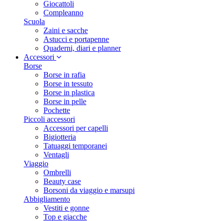
Giocattoli
Compleanno
Scuola
Zaini e sacche
Astucci e portapenne
Quaderni, diari e planner
Accessori
Borse
Borse in rafia
Borse in tessuto
Borse in plastica
Borse in pelle
Pochette
Piccoli accessori
Accessori per capelli
Bigiotteria
Tatuaggi temporanei
Ventagli
Viaggio
Ombrelli
Beauty case
Borsoni da viaggio e marsupi
Abbigliamento
Vestiti e gonne
Top e giacche