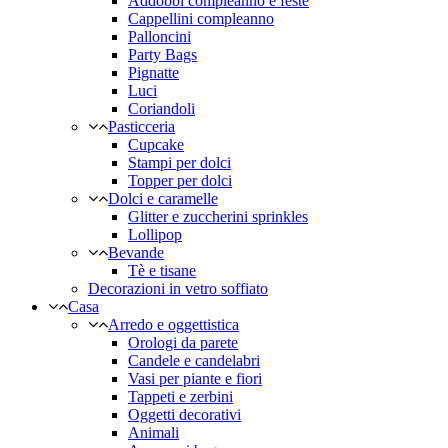
Addobbi compleanno e feste
Cappellini compleanno
Palloncini
Party Bags
Pignatte
Luci
Coriandoli
Pasticceria
Cupcake
Stampi per dolci
Topper per dolci
Dolci e caramelle
Glitter e zuccherini sprinkles
Lollipop
Bevande
Tè e tisane
Decorazioni in vetro soffiato
Casa
Arredo e oggettistica
Orologi da parete
Candele e candelabri
Vasi per piante e fiori
Tappeti e zerbini
Oggetti decorativi
Animali