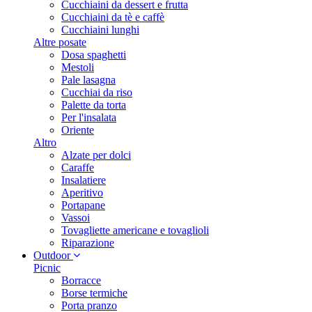
Cucchiaini da dessert e frutta
Cucchiaini da tè e caffè
Cucchiaini lunghi
Altre posate
Dosa spaghetti
Mestoli
Pale lasagna
Cucchiai da riso
Palette da torta
Per l'insalata
Oriente
Altro
Alzate per dolci
Caraffe
Insalatiere
Aperitivo
Portapane
Vassoi
Tovagliette americane e tovaglioli
Riparazione
Outdoor
Picnic
Borracce
Borse termiche
Porta pranzo