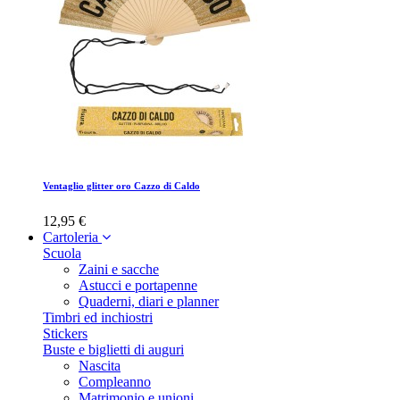
Ventaglio glitter oro Cazzo di Caldo
12,95 €
Cartoleria
Scuola
Zaini e sacche
Astucci e portapenne
Quaderni, diari e planner
Timbri ed inchiostri
Stickers
Buste e biglietti di auguri
Nascita
Compleanno
Matrimonio e unioni