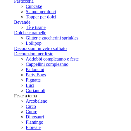
Pasticceria
Cupcake
Stampi per dolci
Topper per dolci
Bevande
Tè e tisane
Dolci e caramelle
Glitter e zuccherini sprinkles
Lollipop
Decorazioni in vetro soffiato
Decorazioni per feste
Addobbi compleanno e feste
Cappellini compleanno
Palloncini
Party Bags
Pignatte
Luci
Coriandoli
Feste a tema
Arcobaleno
Circo
Cuore
Dinosauri
Flamingo
Floreale