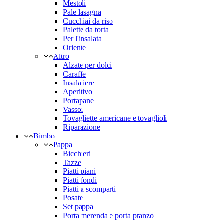
Mestoli
Pale lasagna
Cucchiai da riso
Palette da torta
Per l'insalata
Oriente
Altro
Alzate per dolci
Caraffe
Insalatiere
Aperitivo
Portapane
Vassoi
Tovagliette americane e tovaglioli
Riparazione
Bimbo
Pappa
Bicchieri
Tazze
Piatti piani
Piatti fondi
Piatti a scomparti
Posate
Set pappa
Porta merenda e porta pranzo