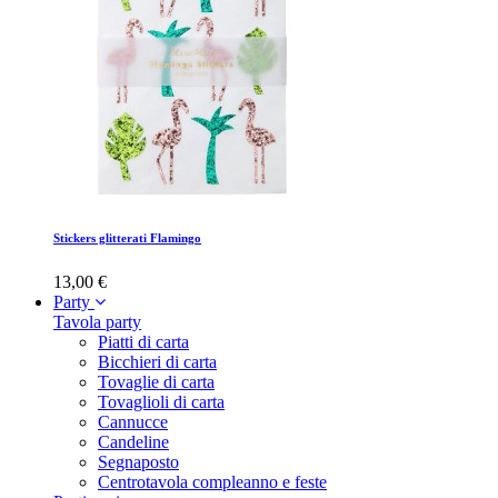
Stickers glitterati Flamingo
13,00 €
Party
Tavola party
Piatti di carta
Bicchieri di carta
Tovaglie di carta
Tovaglioli di carta
Cannucce
Candeline
Segnaposto
Centrotavola compleanno e feste