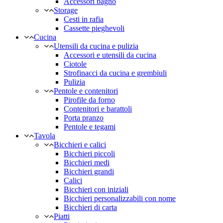
Accessori bagno
Storage
Cesti in rafia
Cassette pieghevoli
Cucina
Utensili da cucina e pulizia
Accessori e utensili da cucina
Ciotole
Strofinacci da cucina e grembiuli
Pulizia
Pentole e contenitori
Pirofile da forno
Contenitori e barattoli
Porta pranzo
Pentole e tegami
Tavola
Bicchieri e calici
Bicchieri piccoli
Bicchieri medi
Bicchieri grandi
Calici
Bicchieri con iniziali
Bicchieri personalizzabili con nome
Bicchieri di carta
Piatti