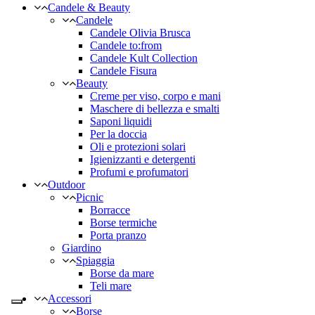
Candele & Beauty
Candele
Candele Olivia Brusca
Candele to:from
Candele Kult Collection
Candele Fisura
Beauty
Creme per viso, corpo e mani
Maschere di bellezza e smalti
Saponi liquidi
Per la doccia
Oli e protezioni solari
Igienizzanti e detergenti
Profumi e profumatori
Outdoor
Picnic
Borracce
Borse termiche
Porta pranzo
Giardino
Spiaggia
Borse da mare
Teli mare
Accessori
Borse