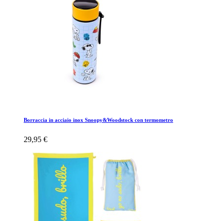
Borraccia in acciaio inox Snoopy&Woodstock con termometro
29,95 €