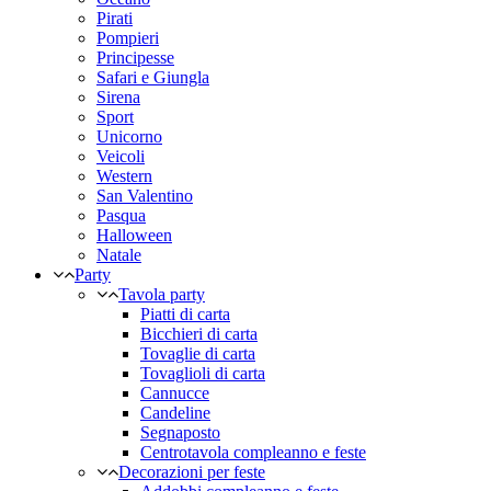
Pirati
Pompieri
Principesse
Safari e Giungla
Sirena
Sport
Unicorno
Veicoli
Western
San Valentino
Pasqua
Halloween
Natale
Party
Tavola party
Piatti di carta
Bicchieri di carta
Tovaglie di carta
Tovaglioli di carta
Cannucce
Candeline
Segnaposto
Centrotavola compleanno e feste
Decorazioni per feste