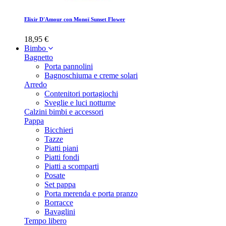
Elixir D'Amour con Monoï Sunset Flower
18,95 €
Bimbo
Bagnetto
Porta pannolini
Bagnoschiuma e creme solari
Arredo
Contenitori portagiochi
Sveglie e luci notturne
Calzini bimbi e accessori
Pappa
Bicchieri
Tazze
Piatti piani
Piatti fondi
Piatti a scomparti
Posate
Set pappa
Porta merenda e porta pranzo
Borracce
Bavaglini
Tempo libero