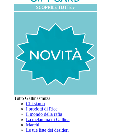
Tutto Gallinasmilza
Chi siamo
I prodotti di Rice
Il mondo della rafia
La melamina di Gallina
Marchi
Le tue liste dei desideri