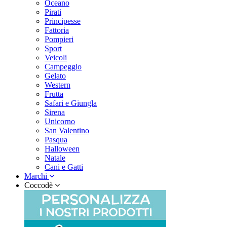
Oceano
Pirati
Principesse
Fattoria
Pompieri
Sport
Veicoli
Campeggio
Gelato
Western
Frutta
Safari e Giungla
Sirena
Unicorno
San Valentino
Pasqua
Halloween
Natale
Cani e Gatti
Marchi
Coccodè