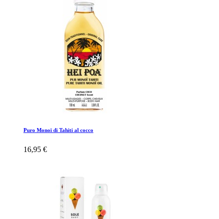
Puro Monoï di Tahiti al cocco
16,95 €