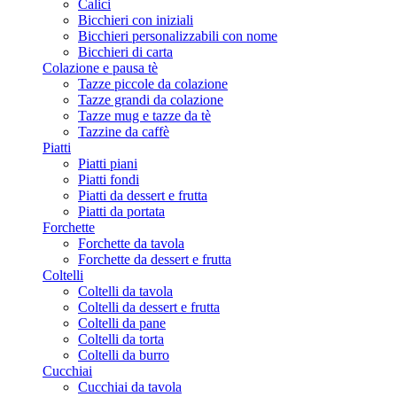
Calici
Bicchieri con iniziali
Bicchieri personalizzabili con nome
Bicchieri di carta
Colazione e pausa tè
Tazze piccole da colazione
Tazze grandi da colazione
Tazze mug e tazze da tè
Tazzine da caffè
Piatti
Piatti piani
Piatti fondi
Piatti da dessert e frutta
Piatti da portata
Forchette
Forchette da tavola
Forchette da dessert e frutta
Coltelli
Coltelli da tavola
Coltelli da dessert e frutta
Coltelli da pane
Coltelli da torta
Coltelli da burro
Cucchiai
Cucchiai da tavola