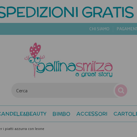
CHI SIAMO
PAGAMEN
CANDELE&BEAUTY
BIMBO
ACCESSORI
CARTOL
 i piatti azzurra con leone