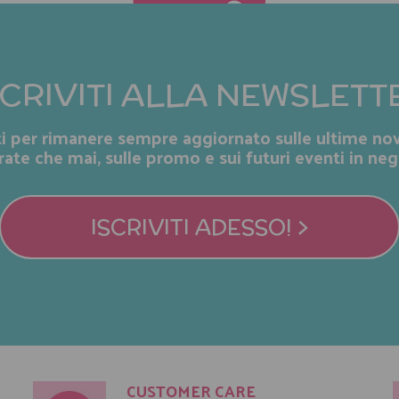
SCRIVITI ALLA NEWSLETT
iti per rimanere sempre aggiornato sulle ultime nov
rate che mai, sulle promo e sui futuri eventi in neg
ISCRIVITI ADESSO! >
CUSTOMER CARE