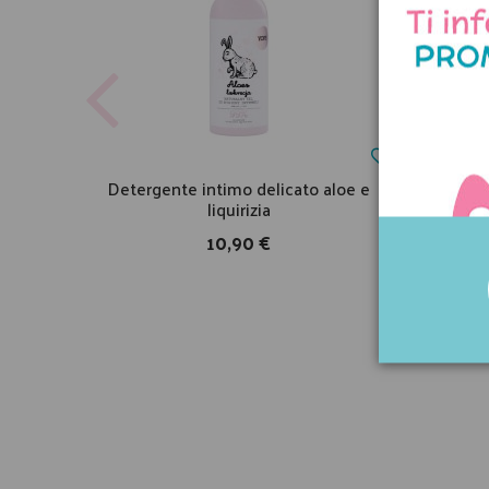
Detergente intimo delicato aloe e
Calz
liquirizia
10,90 €