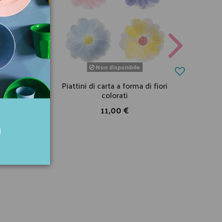
Non disponibile
 rosa
Piattini di carta a forma di fiori
Cal
colorati
11,00 €