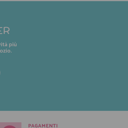
ER
ità più
ozio.
PAGAMENTI