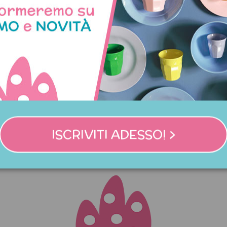
ini bimbo Feet of the Tiger
Contenitore portaoggetti
chiaro
8,00 €
5,90 €
ISCRIVITI ADESSO! >