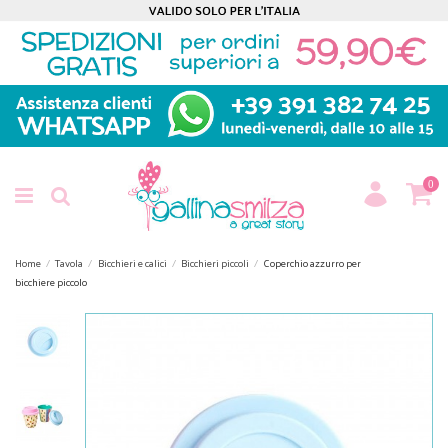
0
Home
Tavola
Bicchieri e calici
Bicchieri piccoli
Coperchio azzurro per
bicchiere piccolo