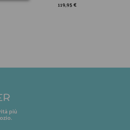
119,95 €
ER
ità più
ozio.