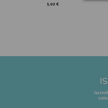
5,90 €
I
Iscriv
colo