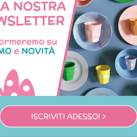
CON LO STESSO TEMA
ISCRIVITI ADESSO! >
lo da burro piccolo a fiori -
Coltello da burro piccolo a 
arancione
giallo