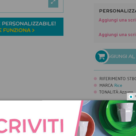
PERSONALIZZ
Aggiungi una scri
Aggiungi una scri
AGGIUNGI A

RIFERIMENTO
:
STB
MARCA
:
Rice
TONALITÀ
:
Azzurro
Pagamenti
Spedizioni
Condizioni di vendit