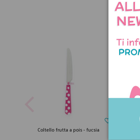
Coltello frutta a pois - fucsia
Coltel