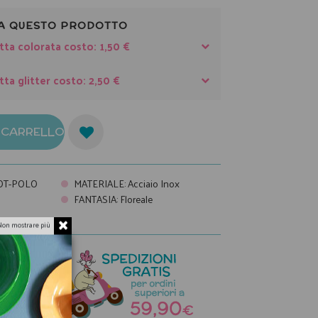
A QUESTO PRODOTTO
tta colorata costo: 1,50 €
tta glitter costo: 2,50 €
L CARRELLO
OT-POLO
MATERIALE
:
Acciaio Inox
FANTASIA
:
Floreale
Non mostrare più
a