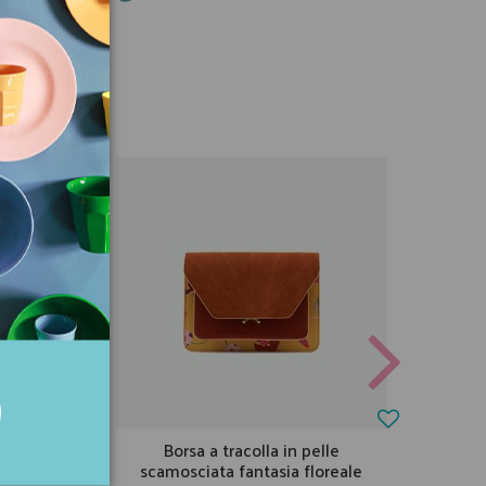
fiori -
Borsa a tracolla in pelle
B
scamosciata fantasia floreale