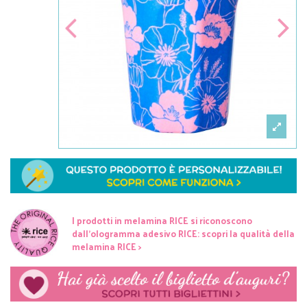
I prodotti in melamina RICE si riconoscono
dall'ologramma adesivo RICE: scopri la qualità della
melamina RICE >