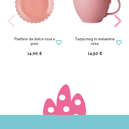
Piattino da dolce rosa a
Tazza mug in melamina
pois
rosa
14,90 €
14,50 €