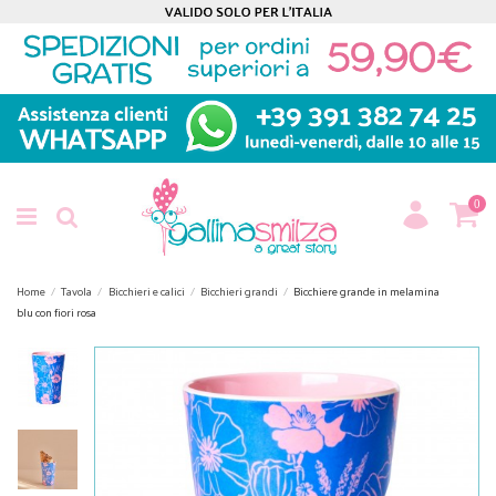
0
Home
Tavola
Bicchieri e calici
Bicchieri grandi
Bicchiere grande in melamina
blu con fiori rosa